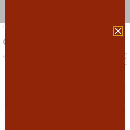
Hjem
/ Oppdal trinn
Oppdal trinn
Viser alle 3 resultater