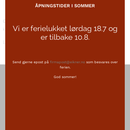
ÅPNINGSTIDER I SOMMER
Oppdal trinn 35
Vi er ferielukket lørdag 18.7 og
kr
1500
er tilbake 10.8.
Legg i handlekurv
Send gjerne epost på
firmapost@eikner.no
som besvares over
ferien.
SIDEKART
God sommer!
Gravstein
Navnetilførsel
Utform en gravstein