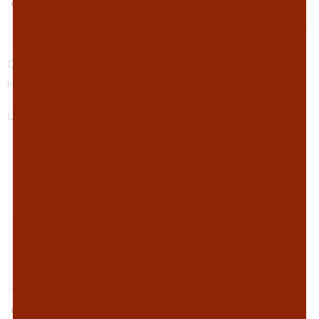
Oppdal trinn 30
Oppdal trinn 32,5
kr
1338
kr
1600
Legg i handlekurv
Legg i handlekurv