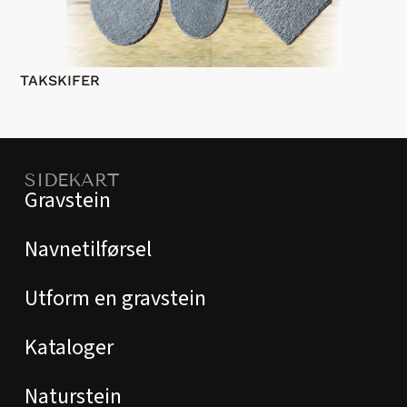
TAKSKIFER
GR
kr
8
SIDEKART
Gravstein
Navnetilførsel
Utform en gravstein
Kataloger
Naturstein