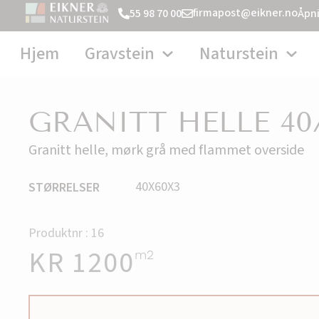
firmapost@eikner.no
55 98 70 00
Åpni
Hjem
Gravstein
Naturstein
GRANITT HELLE 40
Granitt helle, mørk grå med flammet overside
40X60X3
STØRRELSER
Produktnr : 16
KR
1200
m2