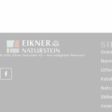
SI
Gravs
© 2026, Eikner Naturstein AS – Alle Rettigheter Reservert
Navne
Utfor
Kata
Natu
Skife
Innem