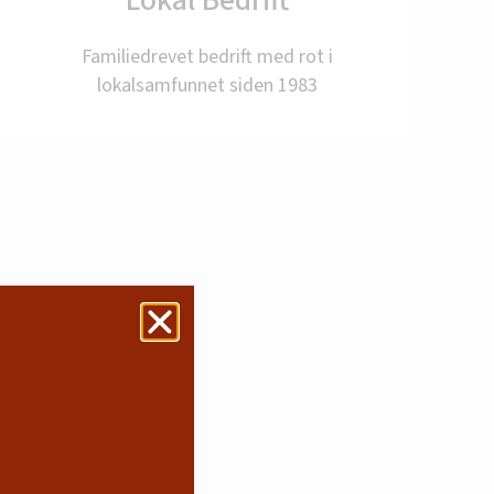
Lokal Bedrift
Familiedrevet bedrift med rot i
r ferien.
lokalsamfunnet siden 1983
alg
åpningstid