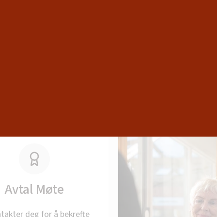
Kontakt oss
Avtal Møte
ntakter deg for å bekrefte