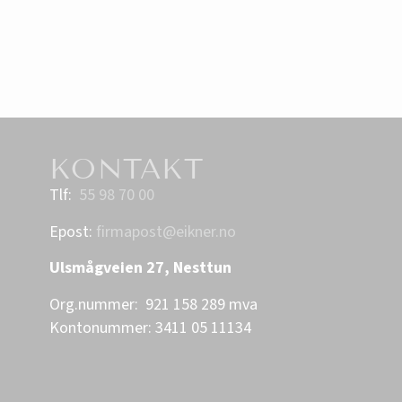
KONTAKT
Tlf:
55 98 70 00
Epost:
firmapost@eikner.no
Ulsmågveien 27, Nesttun
Org.nummer: 921 158 289 mva
Kontonummer: 3411 05 11134