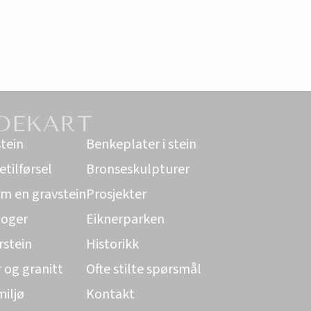
DEKART
tein
Benkeplater i stein
tilførsel
Bronseskulpturer
m en gravstein
Prosjekter
loger
Eiknerparken
rstein
Historikk
r og granitt
Ofte stilte spørsmål
iljø
Kontakt