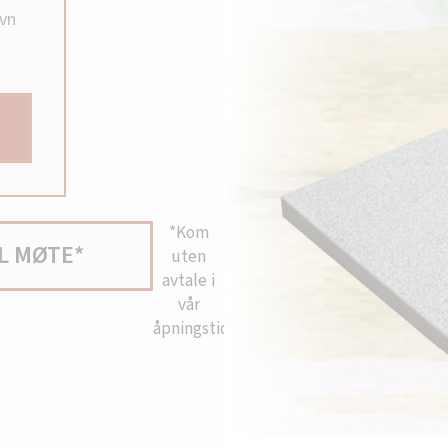
avn
*Kom
L MØTE*
uten
avtale i
vår
åpningstid