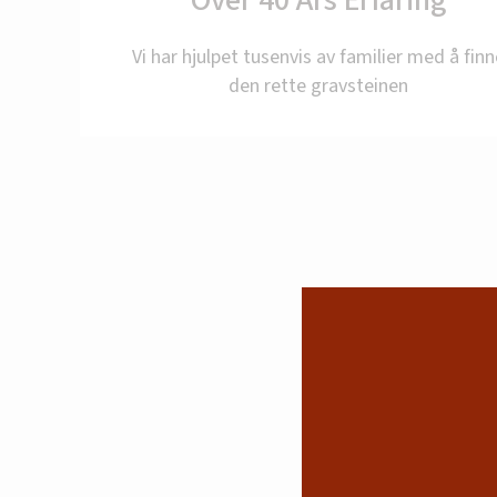
Over 40 Års Erfaring
Vi har hjulpet tusenvis av familier med å finn
Send gj
den rette gravsteinen
Øn
Vi anbefa
RING O