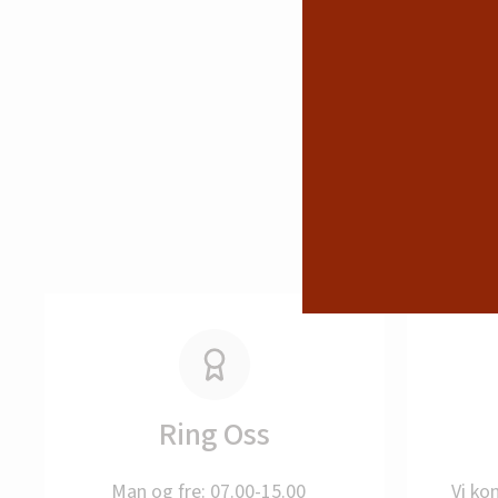
Ring Oss
Man og fre: 07.00-15.00
Vi ko