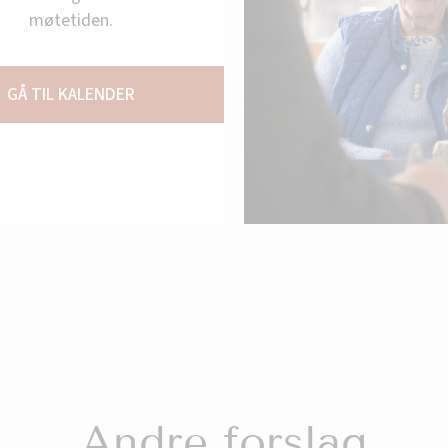
møtetiden.
GÅ TIL KALENDER
Andre forslag