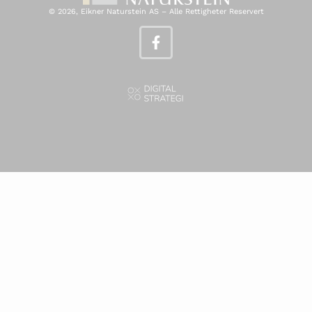
© 2026, Eikner Naturstein AS – Alle Rettigheter Reservert