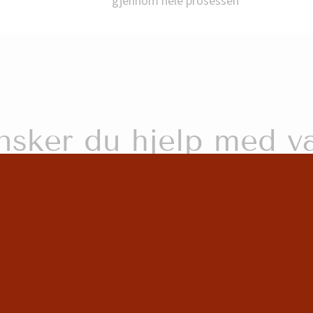
gjennom hele prosessen
erne epost på
firmapost@eikner.no
som besvares ove
God sommer!
sker du hjelp med v
av gravstein?
ler en samtale eller et møte. *Kom uten avtale i vår 
SS
AVTAL MØTE