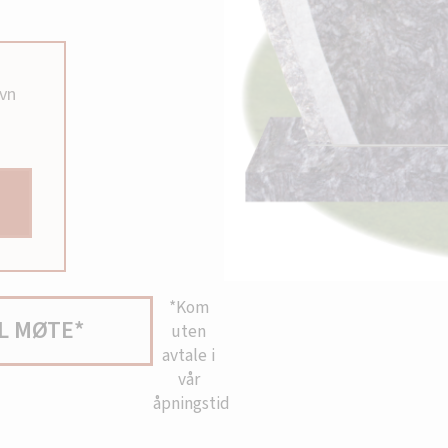
avn
*Kom
L MØTE*
uten
avtale i
vår
åpningstid