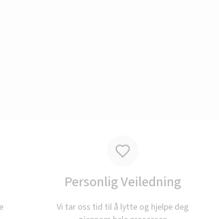
ÅPNINGSTIDER I SOMMER
rielukket lørdag 18.7 og e
Personlig Veiledning
10.8.
e
Vi tar oss tid til å lytte og hjelpe deg