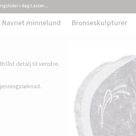
ngstider i dag:
Laster...
Navnet minnelund
Bronseskulpturer
blåst detalj til venstre.
dkjenningssøknad.