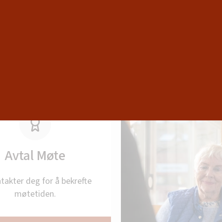
Kontakt oss
Avtal Møte
ntakter deg for å bekrefte
møtetiden.