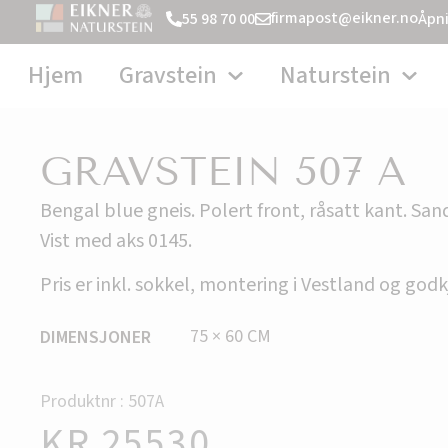
firmapost@eikner.no
55 98 70 00
Åpni
Hjem
Gravstein
Naturstein
GRAVSTEIN 507 A
Bengal blue gneis. Polert front, råsatt kant. Sand
Vist med aks 0145.
Pris er inkl. sokkel, montering i Vestland og go
75 × 60 CM
DIMENSJONER
Produktnr : 507A
KR
25530