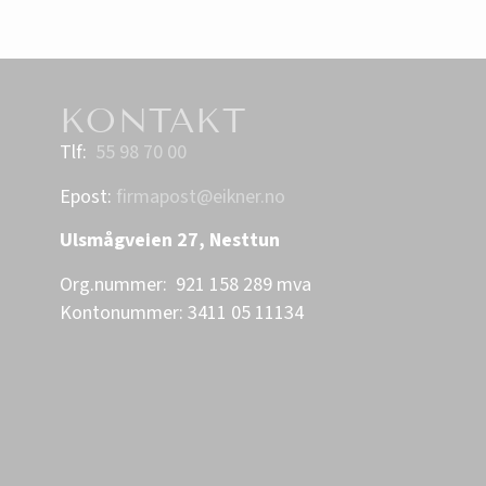
KONTAKT
Tlf:
55 98 70 00
Epost:
firmapost@eikner.no
Ulsmågveien 27, Nesttun
Org.nummer: 921 158 289 mva
Kontonummer: 3411 05 11134