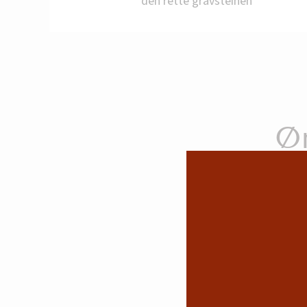
den rette gravsteinen
Send gj
Øn
Vi anbefa
RING O