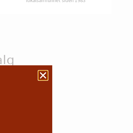
lokalsamfunnet siden 1983
r ferien.
alg
åpningstid