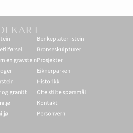
DEKART
tein
Benkeplater i stein
tilførsel
Bronseskulpturer
m en gravstein
Prosjekter
loger
Eiknerparken
rstein
Historikk
r og granitt
Ofte stilte spørsmål
iljø
Kontakt
iljø
Personvern