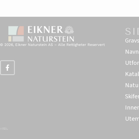
SI
Gravs
© 2026, Eikner Naturstein AS – Alle Rettigheter Reservert
Navne
Utfor
Kata
Natu
Skife
Innem
Utem