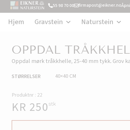
firmapost@eikner.no
55 98 70 00
Åpni
Hjem
Gravstein
Naturstein
OPPDAL TRÅKKHELL
Oppdal mørk tråkkhelle, 25-40 mm tykk. Grov ka
40×40 CM
STØRRELSER
Produktnr : 22
KR
250
stk