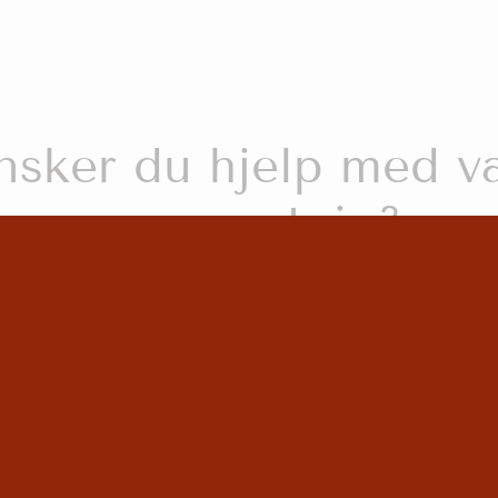
erne epost på
firmapost@eikner.no
som besvares ove
God sommer!
sker du hjelp med v
av gravstein?
ler en samtale eller et møte. *Kom uten avtale i vår 
SS
AVTAL MØTE