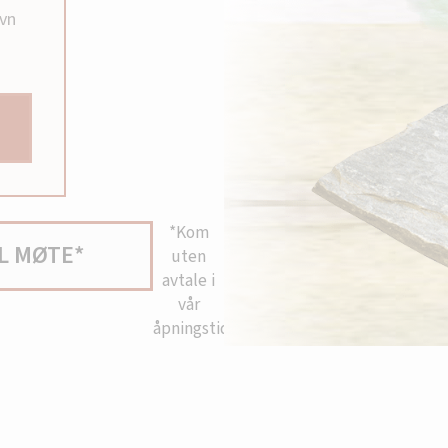
avn
*Kom
L MØTE*
uten
avtale i
vår
åpningstid