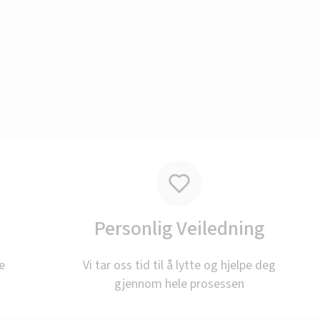
ÅPNINGSTIDER I SOMMER
Personlig Veiledning
rielukket lørdag 18.7 og e
e
Vi tar oss tid til å lytte og hjelpe deg
10.8.
gjennom hele prosessen