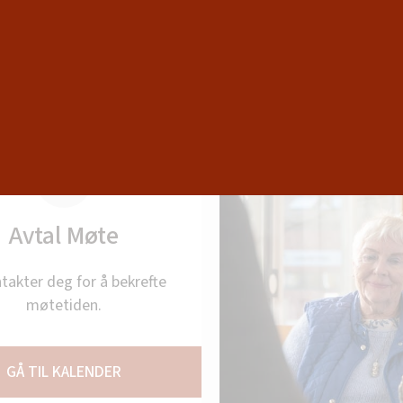
Kontakt oss
Avtal Møte
ntakter deg for å bekrefte
møtetiden.
GÅ TIL KALENDER